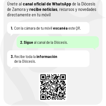
Únete al
canal oficial de WhatsApp
de la Diócesis
COMPLIANCE
PASTORAL SAMARITANA
IMÁGENES
de Zamora y
recibe noticias
, recursos y novedades
directamente en tu móvil
DOCTRINA DE LA IGLESIA
CENTROS SOCIALES
VÍDEOS
1.
Con la cámara de tu móvil
escanéa
este QR.
PORTAL DE TRANSPARENCIA
APOSTOLADO SEGLAR
AUDIOS
2.
Sigue
al canal de la Diócesis.
RENDICIÓN CUENTAS ENTIDADES RELIGIOSAS
VIDA CONSAGRADA
3.
Recibe toda la
información
PREGUNTAS FRECUENTES
de la Diócesis.