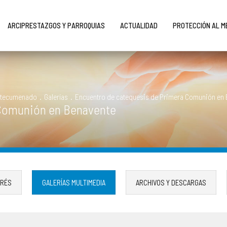
ARCIPRESTAZGOS Y PARROQUIAS
ACTUALIDAD
PROTECCIÓN AL 
Catecumenado
.
Galerías
.
Encuentro de catequesis de Primera Comunión en 
 Comunión en Benavente
ERÉS
GALERÍAS MULTIMEDIA
ARCHIVOS Y DESCARGAS