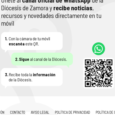
Únete al
canal oficial de WhatsApp
de la
Diócesis de Zamora y
recibe noticias
,
recursos y novedades directamente en tu
móvil
1.
Con la cámara de tu móvil
escanéa
este QR.
2.
Sigue
al canal de la Diócesis.
3.
Recibe toda la
información
de la Diócesis.
IÓN
CONTACTO
AVISO LEGAL
POLÍTICA DE PRIVACIDAD
POLÍTICA DE