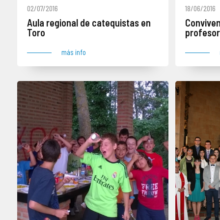
02/07/2016
18/06/2016
Aula regional de catequistas en
Conviven
Toro
profesore
2016
más info