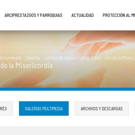
ARCIPRESTAZGOS Y PARROQUIAS
ACTUALIDAD
PROTECCIÓN AL 
Catecumenado
.
Galerías
.
Jubileo de catequistas en Roma - Año de la Miseri
de la Misericordia
ERÉS
GALERÍAS MULTIMEDIA
ARCHIVOS Y DESCARGAS