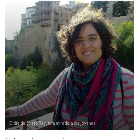
COMPLIANCE
PASTORAL SAMARITANA
IMÁGENES
DOCTRINA DE LA IGLESIA
CENTROS SOCIALES
VÍDEOS
PORTAL DE TRANSPARENCIA
APOSTOLADO SEGLAR
AUDIOS
RENDICIÓN CUENTAS ENTIDADES RELIGIOSAS
VIDA CONSAGRADA
PREGUNTAS FRECUENTES
El día de Cristo Rey, una mirada a los jóvenes