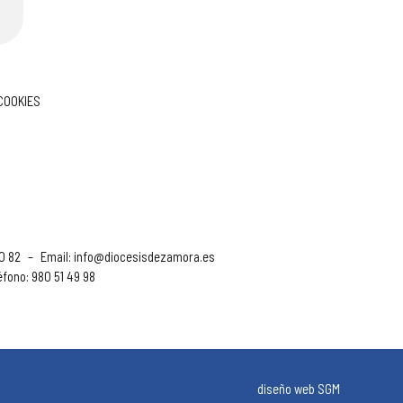
 COOKIES
90 82
–
Email:
info@diocesisdezamora.es
éfono: 980 51 49 98
diseño web SGM