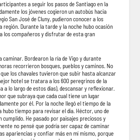
articipantes a seguir los pasos de Santiago en la
damente los jóvenes cogieron un autobús hacia
legio San José de Cluny, pudieron conocer a los
a región. Durante la tarde y la noche hubo ocasión
a los compañeros y disfrutar de esta gran
an el Camino de Santiago con otros 500 jóvenes de la
56 pere
región
 a caminar. Bordearon la ría de Vigo y durante
oras recorrieron bosques, pueblos y caminos. No
 que los chavales tuvieron que subir hasta alcanzar
ejor hotel se tratara a los 600 peregrinos de la
a lo largo de estos días), descansar y reflexionar.
or que subraya que cada cual tiene un lugar
damente por él. Por la noche llegó el tiempo de la
a hubo tiempo para revisar el día. Héctor, uno de
n cumplido. He pasado por paisajes preciosos y
ramente no pensé que podría ser capaz de caminar
 las apariencias y confiar más en mí mismo, porque