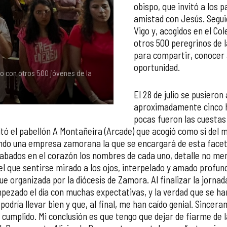
obispo, que invitó a los p
amistad con Jesús. Segui
Vigo y, acogidos en el Co
otros 500 peregrinos de l
para compartir, conocer 
oportunidad.
o con otros 500 jóvenes de la
56 peregrinos de Zamora realiz
región
El 28 de julio se pusieron
aproximadamente cinco h
pocas fueron las cuestas
litó el pabellón A Montañeira (Arcade) que acogió como si del m
endo una empresa zamorana la que se encargará de esta faceta 
abados en el corazón los nombres de cada uno, detalle no men
 el que sentirse mirado a los ojos, interpelado y amado profun
e organizada por la diócesis de Zamora. Al finalizar la jornad
pezado el día con muchas expectativas, y la verdad que se ha
dría llevar bien y que, al final, me han caído genial. Since
 cumplido. Mi conclusión es que tengo que dejar de fiarme de