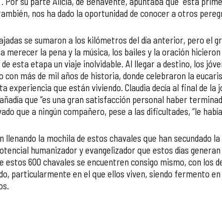
 Por su parte Alicia, de Benavente, apuntaba que “esta prime
también, nos ha dado la oportunidad de conocer a otros pereg
bajadas se sumaron a los kilómetros del día anterior, pero el
merecer la pena y la música, los bailes y la oración hicieron 
 de esta etapa un viaje inolvidable. Al llegar a destino, los 
 con más de mil años de historia, donde celebraron la eucarist
ta experiencia que están viviendo. Claudia decía al final de la
a añadía que “es una gran satisfacción personal haber termin
do que a ningún compañero, pese a las dificultades, “le había 
n llenando la mochila de estos chavales que han secundado la 
potencial humanizador y evangelizador que estos días generan 
que estos 600 chavales se encuentren consigo mismo, con los de
do, particularmente en el que ellos viven, siendo fermento en
os.