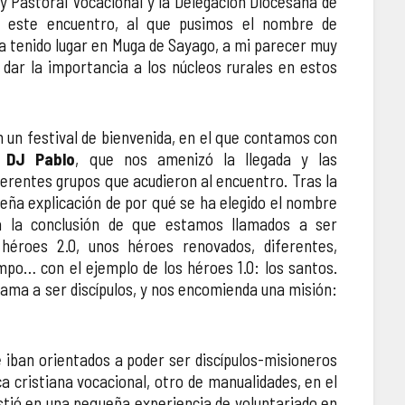
y Pastoral Vocacional y la Delegación Diocesana de
s este encuentro, al que pusimos el nombre de
a tenido lugar en Muga de Sayago, a mi parecer muy
dar la importancia a los núcleos rurales en estos
n un festival de bienvenida, en el que contamos con
l
DJ Pablo
, que nos amenizó la llegada y las
ferentes grupos que acudieron al encuentro. Tras la
eña explicación de por qué se ha elegido el nombre
a la conclusión de que estamos llamados a ser
 héroes 2.0, unos héroes renovados, diferentes,
po… con el ejemplo de los héroes 1.0: los santos.
llama a ser discípulos, y nos encomienda una misión:
e iban orientados a poder ser discípulos-misioneros
 cristiana vocacional, otro de manualidades, en el
istió en una pequeña experiencia de voluntariado en