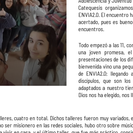
Adolescencia y Juventud 
Catequesis organizamo
ENVIA2.0. El encuentro h
acertado, pues es bueno 
encuentros.
Todo empezó a las 11, co
una joven promesa, e
presentaciones de los di
bienvenida vino una pequ
de ENVIA2.0; llegando 
discípulos, que son los
adaptados a nuestro tiem
Dios nos ha elegido, nos 
eres, cuatro en total. Dichos talleres fueron muy variados, 
o ser misionero en las redes sociales, hubo otro sobre música
vivir en casa, y el último taller, que fue más práctico, cons