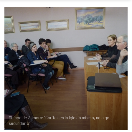
COMPLIANCE
PASTORAL SAMARITANA
IMÁGENES
DOCTRINA DE LA IGLESIA
CENTROS SOCIALES
VÍDEOS
PORTAL DE TRANSPARENCIA
APOSTOLADO SEGLAR
AUDIOS
RENDICIÓN CUENTAS ENTIDADES RELIGIOSAS
VIDA CONSAGRADA
PREGUNTAS FRECUENTES
Obispo de Zamora: “Cáritas es la Iglesia misma, no algo
secundario”