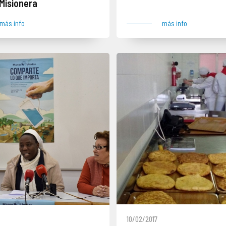
Misionera
más info
más info
10/02/2017