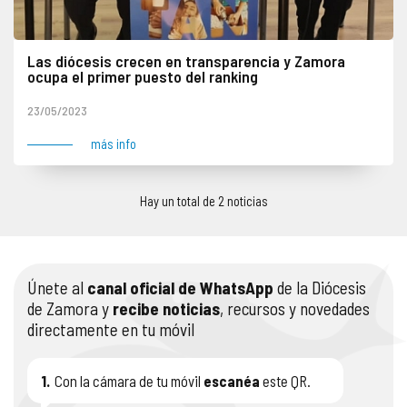
Las diócesis crecen en transparencia y Zamora
ocupa el primer puesto del ranking
Zamora, 23 de mayo de 2023. Todas las diócesis de España crecen en transparencia, pero la diócesis de Zamora alcanza el primer puesto en el ranquin nacional, un reconocimiento público e independiente que valora el estilo de una diócesis que apuesta por difundir y publicar la información relevante de su…
23/05/2023
más info
Hay un total de 2 noticias
Únete al
canal oficial de WhatsApp
de la Diócesis
de Zamora y
recibe noticias
, recursos y novedades
directamente en tu móvil
1.
Con la cámara de tu móvil
escanéa
este QR.