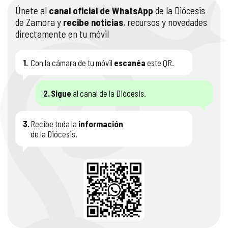
Únete al
canal oficial de WhatsApp
de la Diócesis
COMPLIANCE
PASTORAL SAMARITANA
IMÁGENES
de Zamora y
recibe noticias
, recursos y novedades
directamente en tu móvil
DOCTRINA DE LA IGLESIA
CENTROS SOCIALES
VÍDEOS
1.
Con la cámara de tu móvil
escanéa
este QR.
PORTAL DE TRANSPARENCIA
APOSTOLADO SEGLAR
AUDIOS
2.
Sigue
al canal de la Diócesis.
RENDICIÓN CUENTAS ENTIDADES RELIGIOSAS
VIDA CONSAGRADA
PREGUNTAS FRECUENTES
3.
Recibe toda la
información
de la Diócesis.