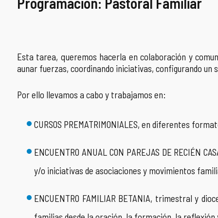
Programación: Pastoral Familiar
COMPLIANCE
PASTORAL SAMARITANA
IMÁGENES
DOCTRINA DE LA IGLESIA
CENTROS SOCIALES
VÍDEOS
Esta tarea, queremos hacerla en colaboración y comuni
PORTAL DE TRANSPARENCIA
APOSTOLADO SEGLAR
AUDIOS
aunar fuerzas, coordinando iniciativas, configurando un 
RENDICIÓN CUENTAS ENTIDADES RELIGIOSAS
VIDA CONSAGRADA
Por ello llevamos a cabo y trabajamos en:
PREGUNTAS FRECUENTES
CURSOS PREMATRIMONIALES, en diferentes formatos,
ENCUENTRO ANUAL CON PAREJAS DE RECIÉN CASADOS, 
y/o iniciativas de asociaciones y movimientos famil
ENCUENTRO FAMILIAR BETANIA, trimestral y diocesa
familias desde la oración, la formación, la reflexión 