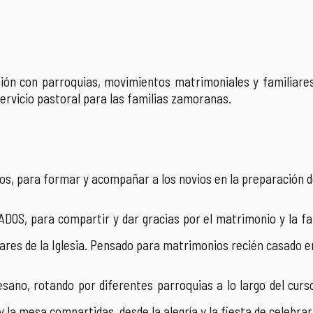
ón con parroquias, movimientos matrimoniales y familiares 
servicio pastoral para las familias zamoranas.
 para formar y acompañar a los novios en la preparación d
para compartir y dar gracias por el matrimonio y la famil
iares de la Iglesia. Pensado para matrimonios recién casado en
no, rotando por diferentes parroquias a lo largo del curso
y la mesa compartidas, desde la alegría y la fiesta de celebrar