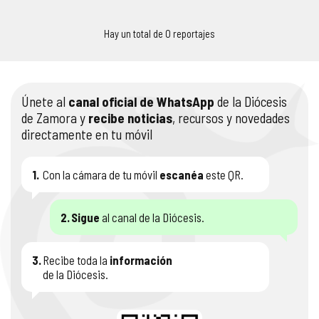
COMPLIANCE
PASTORAL SAMARITANA
IMÁGENES
Hay un total de 0 reportajes
DOCTRINA DE LA IGLESIA
CENTROS SOCIALES
VÍDEOS
PORTAL DE TRANSPARENCIA
APOSTOLADO SEGLAR
AUDIOS
Únete al
canal oficial de WhatsApp
de la Diócesis
de Zamora y
recibe noticias
, recursos y novedades
directamente en tu móvil
RENDICIÓN CUENTAS ENTIDADES RELIGIOSAS
VIDA CONSAGRADA
PREGUNTAS FRECUENTES
1.
Con la cámara de tu móvil
escanéa
este QR.
2.
Sigue
al canal de la Diócesis.
3.
Recibe toda la
información
de la Diócesis.