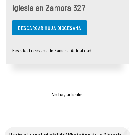
Iglesia en Zamora 327
COMPLIANCE
PASTORAL SAMARITANA
IMÁGENES
DOCTRINA DE LA IGLESIA
CENTROS SOCIALES
VÍDEOS
DESCARGAR HOJA DIOCESANA
PORTAL DE TRANSPARENCIA
APOSTOLADO SEGLAR
AUDIOS
Revista diocesana de Zamora. Actualidad.
RENDICIÓN CUENTAS ENTIDADES RELIGIOSAS
VIDA CONSAGRADA
PREGUNTAS FRECUENTES
No hay artículos