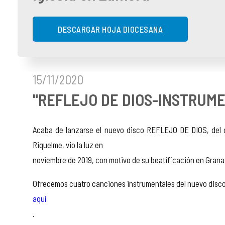
COMPLIANCE
PASTORAL SAMARITANA
IMÁGENES
DESCARGAR HOJA DIOCESANA
DOCTRINA DE LA IGLESIA
CENTROS SOCIALES
VÍDEOS
PORTAL DE TRANSPARENCIA
APOSTOLADO SEGLAR
AUDIOS
15/11/2020
"REFLEJO DE DIOS-INSTRUM
RENDICIÓN CUENTAS ENTIDADES RELIGIOSAS
VIDA CONSAGRADA
PREGUNTAS FRECUENTES
Acaba de lanzarse el nuevo disco REFLEJO DE DIOS, del c
Riquelme, vio la luz en
noviembre de 2019, con motivo de su beatificación en Grana
Ofrecemos cuatro canciones instrumentales del nuevo disc
aquí
.