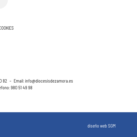
 COOKIES
90 82
–
Email:
info@diocesisdezamora.es
éfono: 980 51 49 98
diseño web SGM