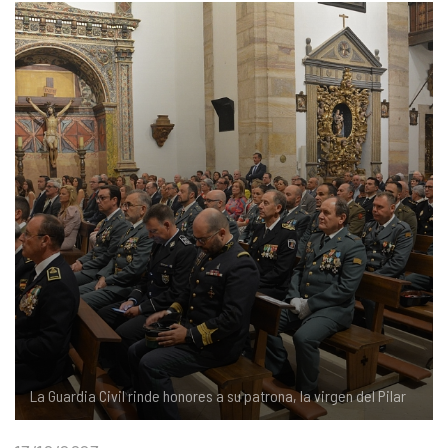
COMPLIANCE
PASTORAL SAMARITANA
IMÁGENES
DOCTRINA DE LA IGLESIA
CENTROS SOCIALES
VÍDEOS
PORTAL DE TRANSPARENCIA
APOSTOLADO SEGLAR
AUDIOS
RENDICIÓN CUENTAS ENTIDADES RELIGIOSAS
VIDA CONSAGRADA
PREGUNTAS FRECUENTES
La Guardia Civil rinde honores a su patrona, la virgen del Pilar