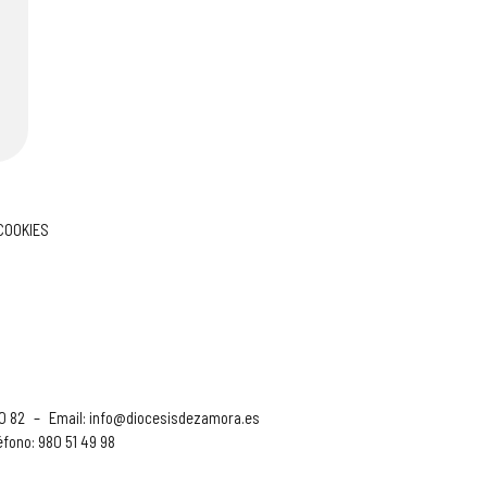
 COOKIES
90 82
–
Email:
info@diocesisdezamora.es
éfono: 980 51 49 98