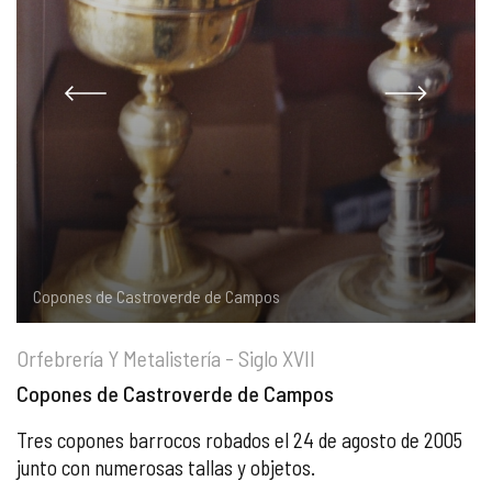
COMPLIANCE
PASTORAL SAMARITANA
IMÁGENES
DOCTRINA DE LA IGLESIA
CENTROS SOCIALES
VÍDEOS
PORTAL DE TRANSPARENCIA
APOSTOLADO SEGLAR
AUDIOS
RENDICIÓN CUENTAS ENTIDADES RELIGIOSAS
VIDA CONSAGRADA
PREGUNTAS FRECUENTES
Copones de Castroverde de Campos
Orfebrería Y Metalistería - Siglo XVII
Copones de Castroverde de Campos
Tres copones barrocos robados el 24 de agosto de 2005
junto con numerosas tallas y objetos.