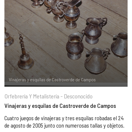
COMPLIANCE
PASTORAL SAMARITANA
IMÁGENES
DOCTRINA DE LA IGLESIA
CENTROS SOCIALES
VÍDEOS
PORTAL DE TRANSPARENCIA
APOSTOLADO SEGLAR
AUDIOS
RENDICIÓN CUENTAS ENTIDADES RELIGIOSAS
VIDA CONSAGRADA
PREGUNTAS FRECUENTES
Vinajeras y esquilas de Castroverde de Campos
Orfebrería Y Metalistería - Desconocido
Vinajeras y esquilas de Castroverde de Campos
Cuatro juegos de vinajeras y tres esquilas robadas el 24
de agosto de 2005 junto con numerosas tallas y objetos.