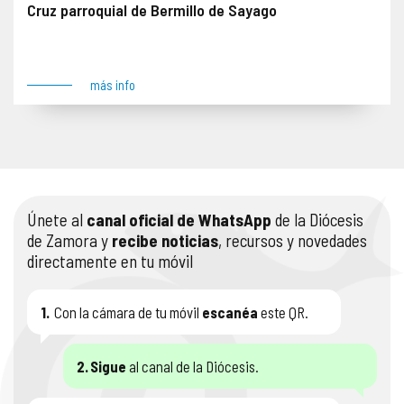
Cruz parroquial de Bermillo de Sayago
Se impone denuncia el 13 de junio de 2024. Anverso: Figuras de la Pasión, Resurrección, Coronación de la Virgen y Adán Reverso: Maiestas Domini y Tetramorfos Lugar: Bermillo de Sayago
más info
Únete al
canal oficial de WhatsApp
de la Diócesis
de Zamora y
recibe noticias
, recursos y novedades
directamente en tu móvil
1.
Con la cámara de tu móvil
escanéa
este QR.
2.
Sigue
al canal de la Diócesis.