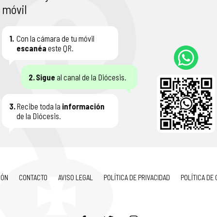
móvil
1.
Con la cámara de tu móvil
escanéa
este QR.
2.
Sigue
al canal de la Diócesis.
3.
Recibe toda la
información
de la Diócesis.
IÓN
CONTACTO
AVISO LEGAL
POLÍTICA DE PRIVACIDAD
POLÍTICA DE