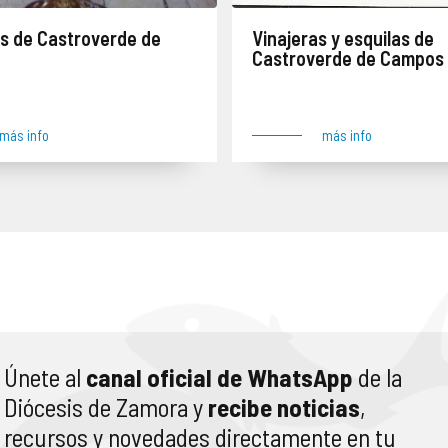
s de Castroverde de
Vinajeras y esquilas de
Castroverde de Campos
Cuatro juegos de vinajeras y tres esquilas robadas el 24 de agosto de 2005 junto con numerosas tallas y objetos. Lugar del robo: Castroverde de Campos
más info
más info
Únete al
canal oficial de WhatsApp
de la
Diócesis de Zamora y
recibe noticias
,
recursos y novedades directamente en tu