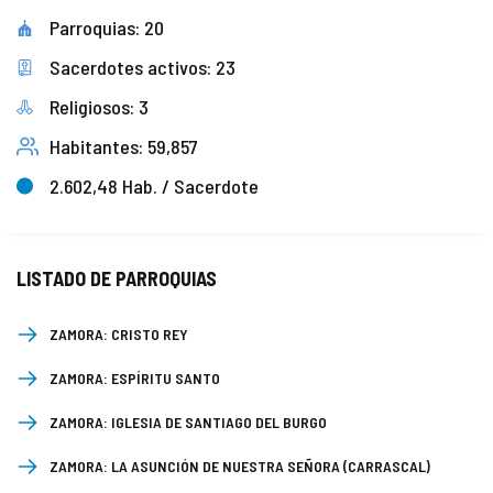
Parroquias: 20
COMPLIANCE
PASTORAL SAMARITANA
IMÁGENES
Sacerdotes activos: 23
DOCTRINA DE LA IGLESIA
CENTROS SOCIALES
VÍDEOS
Religiosos: 3
Habitantes: 59,857
PORTAL DE TRANSPARENCIA
APOSTOLADO SEGLAR
AUDIOS
2.602,48 Hab. / Sacerdote
RENDICIÓN CUENTAS ENTIDADES RELIGIOSAS
VIDA CONSAGRADA
PREGUNTAS FRECUENTES
LISTADO DE PARROQUIAS
ZAMORA:
CRISTO REY
ZAMORA:
ESPÍRITU SANTO
ZAMORA:
IGLESIA DE SANTIAGO DEL BURGO
ZAMORA:
LA ASUNCIÓN DE NUESTRA SEÑORA (CARRASCAL)