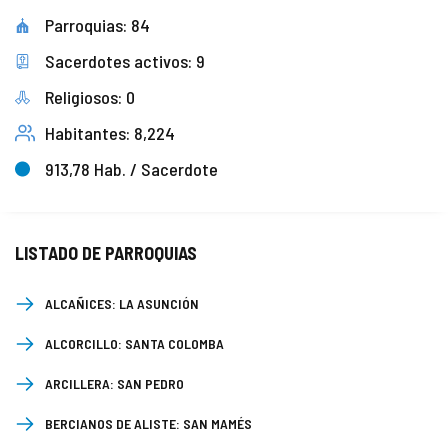
Parroquias: 84
COMPLIANCE
PASTORAL SAMARITANA
IMÁGENES
Sacerdotes activos: 9
DOCTRINA DE LA IGLESIA
CENTROS SOCIALES
VÍDEOS
Religiosos: 0
Habitantes: 8,224
PORTAL DE TRANSPARENCIA
APOSTOLADO SEGLAR
AUDIOS
913,78 Hab. / Sacerdote
RENDICIÓN CUENTAS ENTIDADES RELIGIOSAS
VIDA CONSAGRADA
PREGUNTAS FRECUENTES
LISTADO DE PARROQUIAS
ALCAÑICES:
LA ASUNCIÓN
ALCORCILLO:
SANTA COLOMBA
ARCILLERA:
SAN PEDRO
BERCIANOS DE ALISTE:
SAN MAMÉS