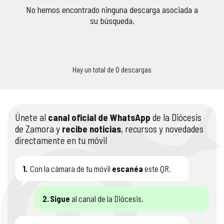
No hemos encontrado ninguna descarga asociada a
COMPLIANCE
PASTORAL SAMARITANA
IMÁGENES
su búsqueda.
DOCTRINA DE LA IGLESIA
CENTROS SOCIALES
VÍDEOS
PORTAL DE TRANSPARENCIA
APOSTOLADO SEGLAR
AUDIOS
Hay un total de 0 descargas
RENDICIÓN CUENTAS ENTIDADES RELIGIOSAS
VIDA CONSAGRADA
Únete al
canal oficial de WhatsApp
de la Diócesis
PREGUNTAS FRECUENTES
de Zamora y
recibe noticias
, recursos y novedades
directamente en tu móvil
1.
Con la cámara de tu móvil
escanéa
este QR.
2.
Sigue
al canal de la Diócesis.