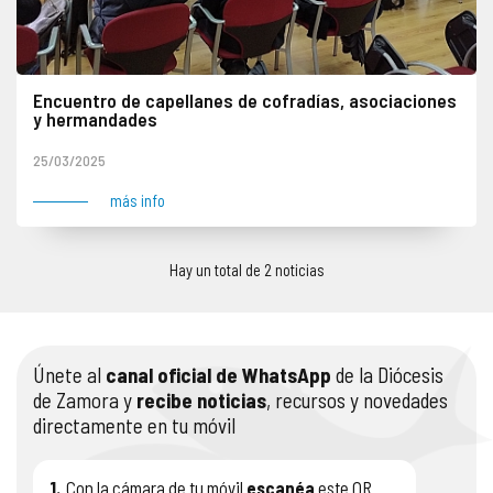
Encuentro de capellanes de cofradías, asociaciones
y hermandades
El lunes 24 de marzo, la Delegación de Comunión Fraterna y el Área de Religiosidad Popular de la misma convocaron a los capellanes de las cofradías de nuestra diócesis para conocer la realidad de esta misión pastoral y las posibilidades posibles. Cerca de quince sacerdotes compartieron sus impresiones y preocupaciones…
25/03/2025
más info
Hay un total de 2 noticias
Únete al
canal oficial de WhatsApp
de la Diócesis
de Zamora y
recibe noticias
, recursos y novedades
directamente en tu móvil
1.
Con la cámara de tu móvil
escanéa
este QR.