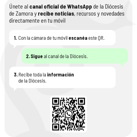
Únete al
canal oficial de WhatsApp
de la Diócesis
COMPLIANCE
PASTORAL SAMARITANA
IMÁGENES
de Zamora y
recibe noticias
, recursos y novedades
directamente en tu móvil
DOCTRINA DE LA IGLESIA
CENTROS SOCIALES
VÍDEOS
1.
Con la cámara de tu móvil
escanéa
este QR.
PORTAL DE TRANSPARENCIA
APOSTOLADO SEGLAR
AUDIOS
2.
Sigue
al canal de la Diócesis.
RENDICIÓN CUENTAS ENTIDADES RELIGIOSAS
VIDA CONSAGRADA
PREGUNTAS FRECUENTES
3.
Recibe toda la
información
de la Diócesis.