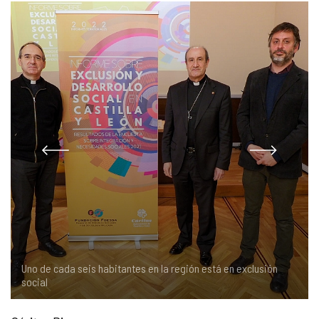
COMPLIANCE
PASTORAL SAMARITANA
IMÁGENES
DOCTRINA DE LA IGLESIA
CENTROS SOCIALES
VÍDEOS
PORTAL DE TRANSPARENCIA
APOSTOLADO SEGLAR
AUDIOS
RENDICIÓN CUENTAS ENTIDADES RELIGIOSAS
VIDA CONSAGRADA
PREGUNTAS FRECUENTES
Uno de cada seis habitantes en la región está en exclusión
social