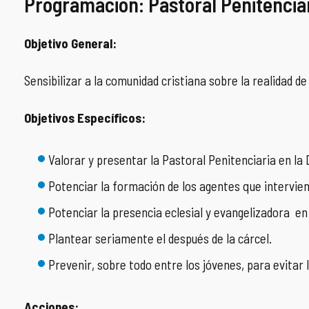
Programación: Pastoral Penitencia
COMPLIANCE
PASTORAL SAMARITANA
IMÁGENES
Objetivo General:
DOCTRINA DE LA IGLESIA
CENTROS SOCIALES
VÍDEOS
Sensibilizar a la comunidad cristiana sobre la realidad de
PORTAL DE TRANSPARENCIA
APOSTOLADO SEGLAR
AUDIOS
Objetivos Específicos:
RENDICIÓN CUENTAS ENTIDADES RELIGIOSAS
VIDA CONSAGRADA
Valorar y presentar la Pastoral Penitenciaria en la 
PREGUNTAS FRECUENTES
Potenciar la formación de los agentes que intervien
Potenciar la presencia eclesial y evangelizadora en
Plantear seriamente el después de la cárcel.
Prevenir, sobre todo entre los jóvenes, para evitar l
Acciones: