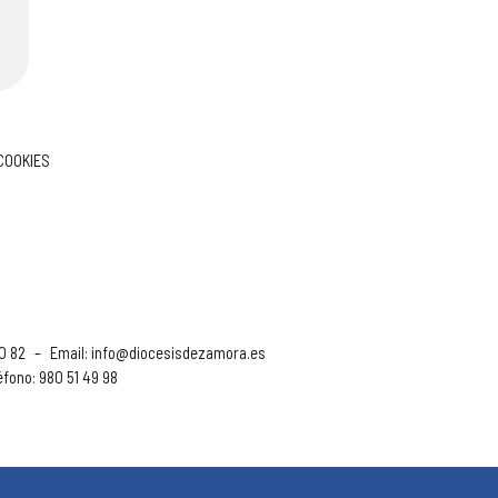
 COOKIES
90 82
–
Email:
info@diocesisdezamora.es
éfono: 980 51 49 98