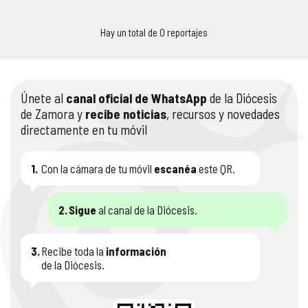
COMPLIANCE
PASTORAL SAMARITANA
IMÁGENES
Hay un total de 0 reportajes
DOCTRINA DE LA IGLESIA
CENTROS SOCIALES
VÍDEOS
PORTAL DE TRANSPARENCIA
APOSTOLADO SEGLAR
AUDIOS
Únete al
canal oficial de WhatsApp
de la Diócesis
de Zamora y
recibe noticias
, recursos y novedades
directamente en tu móvil
RENDICIÓN CUENTAS ENTIDADES RELIGIOSAS
VIDA CONSAGRADA
PREGUNTAS FRECUENTES
1.
Con la cámara de tu móvil
escanéa
este QR.
2.
Sigue
al canal de la Diócesis.
3.
Recibe toda la
información
de la Diócesis.