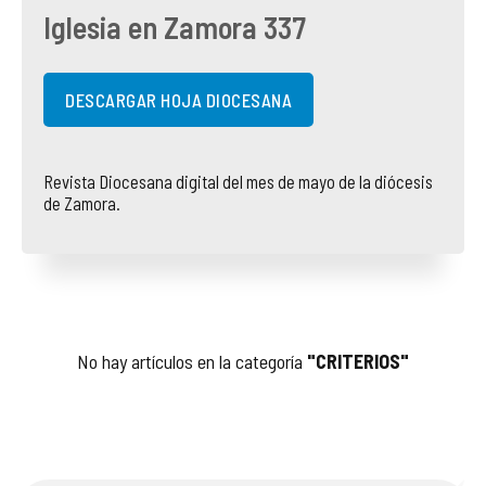
Iglesia en Zamora 337
COMPLIANCE
PASTORAL SAMARITANA
IMÁGENES
DOCTRINA DE LA IGLESIA
CENTROS SOCIALES
VÍDEOS
DESCARGAR HOJA DIOCESANA
PORTAL DE TRANSPARENCIA
APOSTOLADO SEGLAR
AUDIOS
Revista Diocesana digital del mes de mayo de la diócesis
de Zamora.
RENDICIÓN CUENTAS ENTIDADES RELIGIOSAS
VIDA CONSAGRADA
PREGUNTAS FRECUENTES
No hay artículos en la categoría
"CRITERIOS"