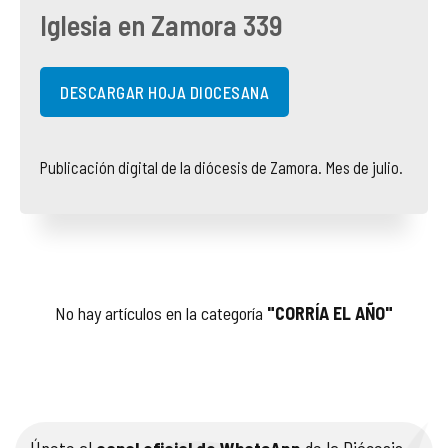
Iglesia en Zamora 339
COMPLIANCE
PASTORAL SAMARITANA
IMÁGENES
DOCTRINA DE LA IGLESIA
CENTROS SOCIALES
VÍDEOS
DESCARGAR HOJA DIOCESANA
PORTAL DE TRANSPARENCIA
APOSTOLADO SEGLAR
AUDIOS
Publicación digital de la diócesis de Zamora. Mes de julio.
RENDICIÓN CUENTAS ENTIDADES RELIGIOSAS
VIDA CONSAGRADA
PREGUNTAS FRECUENTES
No hay artículos en la categoría
"CORRÍA EL AÑO"