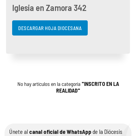
Iglesia en Zamora 342
COMPLIANCE
PASTORAL SAMARITANA
IMÁGENES
DOCTRINA DE LA IGLESIA
CENTROS SOCIALES
VÍDEOS
DESCARGAR HOJA DIOCESANA
PORTAL DE TRANSPARENCIA
APOSTOLADO SEGLAR
AUDIOS
RENDICIÓN CUENTAS ENTIDADES RELIGIOSAS
VIDA CONSAGRADA
PREGUNTAS FRECUENTES
No hay artículos en la categoría
"INSCRITO EN LA
REALIDAD"
Únete al
canal oficial de WhatsApp
de la Diócesis