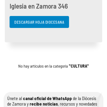
Iglesia en Zamora 346
COMPLIANCE
PASTORAL SAMARITANA
IMÁGENES
DOCTRINA DE LA IGLESIA
CENTROS SOCIALES
VÍDEOS
DESCARGAR HOJA DIOCESANA
PORTAL DE TRANSPARENCIA
APOSTOLADO SEGLAR
AUDIOS
RENDICIÓN CUENTAS ENTIDADES RELIGIOSAS
VIDA CONSAGRADA
PREGUNTAS FRECUENTES
No hay artículos en la categoría
"CULTURA"
Únete al
canal oficial de WhatsApp
de la Diócesis
de Zamora y
recibe noticias
, recursos y novedades