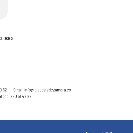
 COOKIES
90 82
–
Email:
info@diocesisdezamora.es
éfono: 980 51 49 98