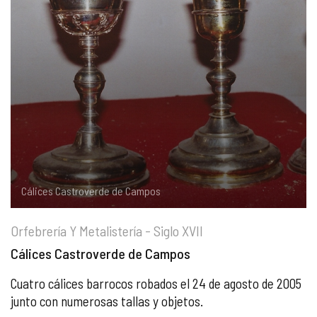
COMPLIANCE
PASTORAL SAMARITANA
IMÁGENES
DOCTRINA DE LA IGLESIA
CENTROS SOCIALES
VÍDEOS
PORTAL DE TRANSPARENCIA
APOSTOLADO SEGLAR
AUDIOS
RENDICIÓN CUENTAS ENTIDADES RELIGIOSAS
VIDA CONSAGRADA
PREGUNTAS FRECUENTES
Cálices Castroverde de Campos
Orfebrería Y Metalistería - Siglo XVII
Cálices Castroverde de Campos
Cuatro cálices barrocos robados el 24 de agosto de 2005
junto con numerosas tallas y objetos.