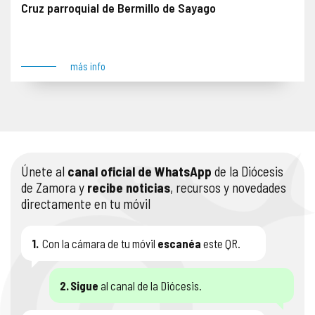
Cruz parroquial de Bermillo de Sayago
Se impone denuncia el 13 de junio de 2024. Anverso: Figuras de la Pasión, Resurrección, Coronación de la Virgen y Adán Reverso: Maiestas Domini y Tetramorfos Lugar: Bermillo de Sayago
más info
Únete al
canal oficial de WhatsApp
de la Diócesis
de Zamora y
recibe noticias
, recursos y novedades
directamente en tu móvil
1.
Con la cámara de tu móvil
escanéa
este QR.
2.
Sigue
al canal de la Diócesis.