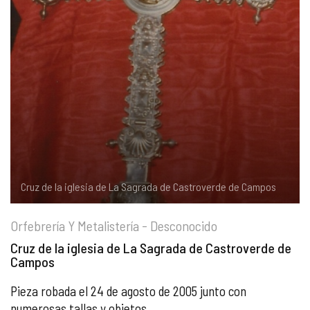
COMPLIANCE
PASTORAL SAMARITANA
IMÁGENES
DOCTRINA DE LA IGLESIA
CENTROS SOCIALES
VÍDEOS
PORTAL DE TRANSPARENCIA
APOSTOLADO SEGLAR
AUDIOS
RENDICIÓN CUENTAS ENTIDADES RELIGIOSAS
VIDA CONSAGRADA
PREGUNTAS FRECUENTES
Cruz de la iglesia de La Sagrada de Castroverde de Campos
Orfebrería Y Metalistería - Desconocido
Cruz de la iglesia de La Sagrada de Castroverde de
Campos
Pieza robada el 24 de agosto de 2005 junto con
numerosas tallas y objetos.