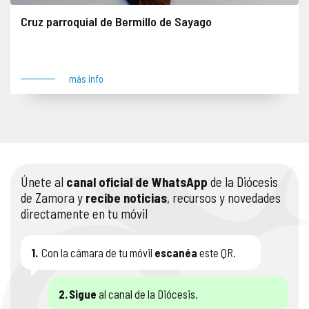
Cruz parroquial de Bermillo de Sayago
Se impone denuncia el 13 de junio de 2024. Anverso: Figuras de la Pasión, Resurrección, Coronación de la Virgen y Adán Reverso: Maiestas Domini y Tetramorfos Lugar: Bermillo de Sayago
más info
Únete al
canal oficial de WhatsApp
de la Diócesis
de Zamora y
recibe noticias
, recursos y novedades
directamente en tu móvil
1.
Con la cámara de tu móvil
escanéa
este QR.
2.
Sigue
al canal de la Diócesis.