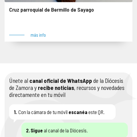
Cruz parroquial de Bermillo de Sayago
Se impone denuncia el 13 de junio de 2024. Anverso: Figuras de la Pasión, Resurrección, Coronación de la Virgen y Adán Reverso: Maiestas Domini y Tetramorfos Lugar: Bermillo de Sayago
más info
Únete al
canal oficial de WhatsApp
de la Diócesis
de Zamora y
recibe noticias
, recursos y novedades
directamente en tu móvil
1.
Con la cámara de tu móvil
escanéa
este QR.
2.
Sigue
al canal de la Diócesis.