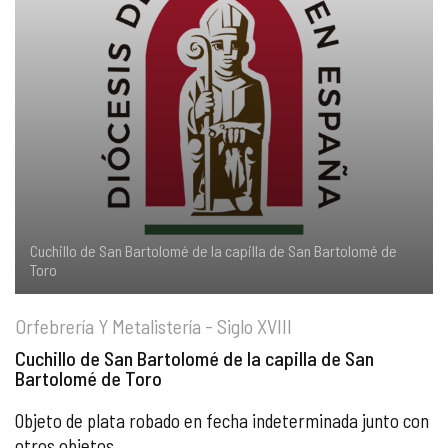
COMPLIANCE
PASTORAL SAMARITANA
IMÁGENES
DOCTRINA DE LA IGLESIA
CENTROS SOCIALES
VÍDEOS
PORTAL DE TRANSPARENCIA
APOSTOLADO SEGLAR
AUDIOS
RENDICIÓN CUENTAS ENTIDADES RELIGIOSAS
VIDA CONSAGRADA
PREGUNTAS FRECUENTES
Cuchillo de San Bartolomé de la capilla de San Bartolomé de
Toro
Orfebrería Y Metalistería - Siglo XVIII
Cuchillo de San Bartolomé de la capilla de San
Bartolomé de Toro
Objeto de plata robado en fecha indeterminada junto con
otros objetos.