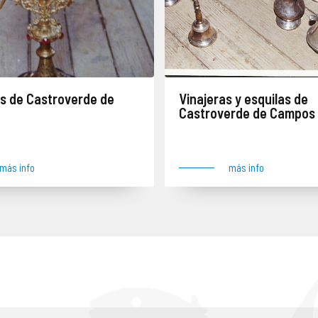
s de Castroverde de
Vinajeras y esquilas de
Castroverde de Campos
Cuatro juegos de vinajeras y tres esquilas robadas el 24 de agosto de 2005 junto con numerosas tallas y objetos. Lugar del robo: Castroverde de Campos
más info
más info