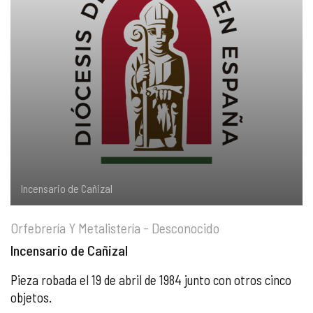
COMPLIANCE
PASTORAL SAMARITANA
IMÁGENES
DOCTRINA DE LA IGLESIA
CENTROS SOCIALES
VÍDEOS
PORTAL DE TRANSPARENCIA
APOSTOLADO SEGLAR
AUDIOS
RENDICIÓN CUENTAS ENTIDADES RELIGIOSAS
VIDA CONSAGRADA
PREGUNTAS FRECUENTES
Incensario de Cañizal
Orfebrería Y Metalistería - Desconocido
Incensario de Cañizal
Pieza robada el 19 de abril de 1984 junto con otros cinco
objetos.