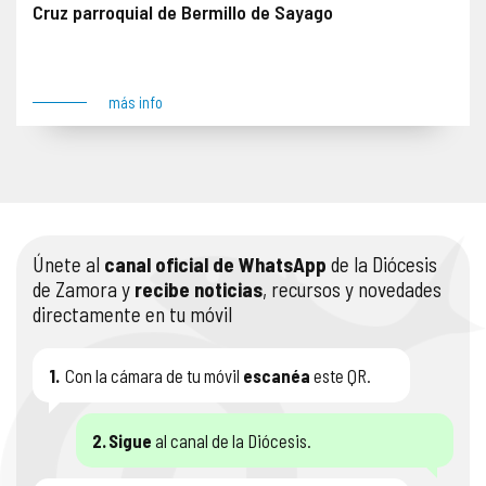
Cruz parroquial de Bermillo de Sayago
Se impone denuncia el 13 de junio de 2024. Anverso: Figuras de la Pasión, Resurrección, Coronación de la Virgen y Adán Reverso: Maiestas Domini y Tetramorfos Lugar: Bermillo de Sayago
más info
Únete al
canal oficial de WhatsApp
de la Diócesis
de Zamora y
recibe noticias
, recursos y novedades
directamente en tu móvil
1.
Con la cámara de tu móvil
escanéa
este QR.
2.
Sigue
al canal de la Diócesis.