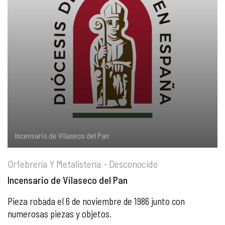
COMPLIANCE
PASTORAL SAMARITANA
IMÁGENES
DOCTRINA DE LA IGLESIA
CENTROS SOCIALES
VÍDEOS
PORTAL DE TRANSPARENCIA
APOSTOLADO SEGLAR
AUDIOS
RENDICIÓN CUENTAS ENTIDADES RELIGIOSAS
VIDA CONSAGRADA
PREGUNTAS FRECUENTES
Incensario de Vilaseco del Pan
Orfebrería Y Metalistería - Desconocido
Incensario de Vilaseco del Pan
Pieza robada el 6 de noviembre de 1986 junto con
numerosas piezas y objetos.