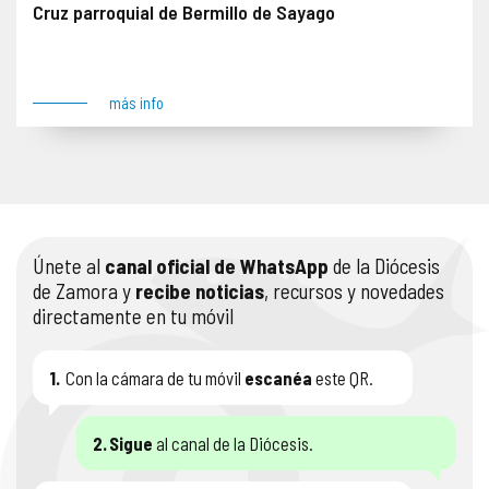
Cruz parroquial de Bermillo de Sayago
Se impone denuncia el 13 de junio de 2024. Anverso: Figuras de la Pasión, Resurrección, Coronación de la Virgen y Adán Reverso: Maiestas Domini y Tetramorfos Lugar: Bermillo de Sayago
más info
Únete al
canal oficial de WhatsApp
de la Diócesis
de Zamora y
recibe noticias
, recursos y novedades
directamente en tu móvil
1.
Con la cámara de tu móvil
escanéa
este QR.
2.
Sigue
al canal de la Diócesis.