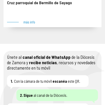
Cruz parroquial de Bermillo de Sayago
Se impone denuncia el 13 de junio de 2024. Anverso: Figuras de la Pasión, Resurrección, Coronación de la Virgen y Adán Reverso: Maiestas Domini y Tetramorfos Lugar: Bermillo de Sayago
más info
Únete al
canal oficial de WhatsApp
de la Diócesis
de Zamora y
recibe noticias
, recursos y novedades
directamente en tu móvil
1.
Con la cámara de tu móvil
escanéa
este QR.
2.
Sigue
al canal de la Diócesis.