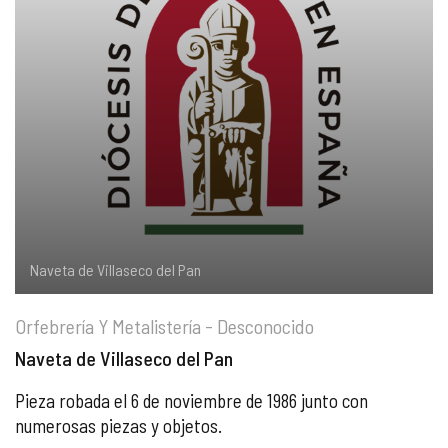
COMPLIANCE
PASTORAL SAMARITANA
IMÁGENES
DOCTRINA DE LA IGLESIA
CENTROS SOCIALES
VÍDEOS
PORTAL DE TRANSPARENCIA
APOSTOLADO SEGLAR
AUDIOS
RENDICIÓN CUENTAS ENTIDADES RELIGIOSAS
VIDA CONSAGRADA
PREGUNTAS FRECUENTES
Naveta de Villaseco del Pan
Orfebrería Y Metalistería - Desconocido
Naveta de Villaseco del Pan
Pieza robada el 6 de noviembre de 1986 junto con
numerosas piezas y objetos.