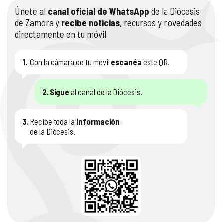
Únete al
canal oficial de WhatsApp
de la Diócesis
COMPLIANCE
PASTORAL SAMARITANA
IMÁGENES
de Zamora y
recibe noticias
, recursos y novedades
directamente en tu móvil
DOCTRINA DE LA IGLESIA
CENTROS SOCIALES
VÍDEOS
1.
Con la cámara de tu móvil
escanéa
este QR.
PORTAL DE TRANSPARENCIA
APOSTOLADO SEGLAR
AUDIOS
2.
Sigue
al canal de la Diócesis.
RENDICIÓN CUENTAS ENTIDADES RELIGIOSAS
VIDA CONSAGRADA
PREGUNTAS FRECUENTES
3.
Recibe toda la
información
de la Diócesis.