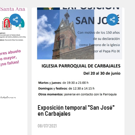
Exposición temporal "San José"
en Carbajales
os mayores de la familia, bajo el amparo del Jubileo diocesano.
La iglesia parroquial de Carbajales de Alba recibe la exposición temporal sobre la figura de San José. Podrá visitarse hasta el día 30 de junio de manera gratuita.
08/07/2021