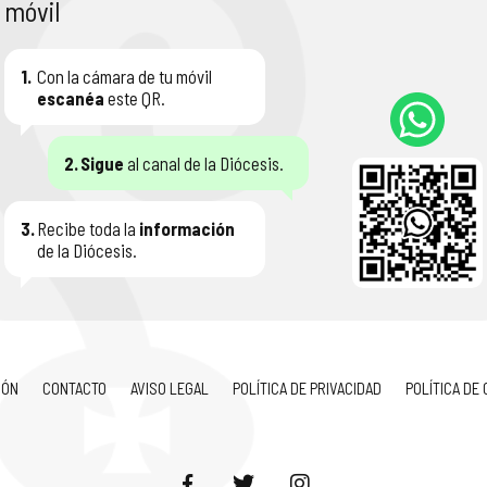
móvil
1.
Con la cámara de tu móvil
escanéa
este QR.
2.
Sigue
al canal de la Diócesis.
3.
Recibe toda la
información
de la Diócesis.
IÓN
CONTACTO
AVISO LEGAL
POLÍTICA DE PRIVACIDAD
POLÍTICA DE