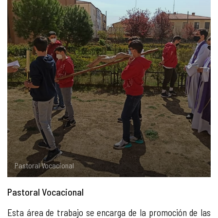
COMPLIANCE
PASTORAL SAMARITANA
IMÁGENES
DOCTRINA DE LA IGLESIA
CENTROS SOCIALES
VÍDEOS
PORTAL DE TRANSPARENCIA
APOSTOLADO SEGLAR
AUDIOS
RENDICIÓN CUENTAS ENTIDADES RELIGIOSAS
VIDA CONSAGRADA
PREGUNTAS FRECUENTES
Pastoral Vocacional
Pastoral Vocacional
Esta área de trabajo se encarga de la promoción de las