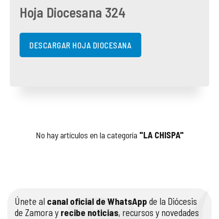
Hoja Diocesana 324
COMPLIANCE
PASTORAL SAMARITANA
IMÁGENES
DOCTRINA DE LA IGLESIA
CENTROS SOCIALES
VÍDEOS
DESCARGAR HOJA DIOCESANA
PORTAL DE TRANSPARENCIA
APOSTOLADO SEGLAR
AUDIOS
RENDICIÓN CUENTAS ENTIDADES RELIGIOSAS
VIDA CONSAGRADA
PREGUNTAS FRECUENTES
No hay artículos en la categoría
"LA CHISPA"
Únete al
canal oficial de WhatsApp
de la Diócesis
de Zamora y
recibe noticias
, recursos y novedades