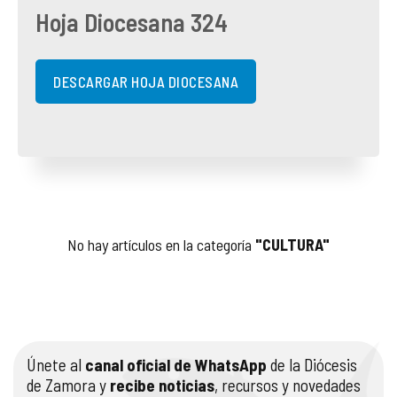
Hoja Diocesana 324
COMPLIANCE
PASTORAL SAMARITANA
IMÁGENES
DOCTRINA DE LA IGLESIA
CENTROS SOCIALES
VÍDEOS
DESCARGAR HOJA DIOCESANA
PORTAL DE TRANSPARENCIA
APOSTOLADO SEGLAR
AUDIOS
RENDICIÓN CUENTAS ENTIDADES RELIGIOSAS
VIDA CONSAGRADA
PREGUNTAS FRECUENTES
No hay artículos en la categoría
"CULTURA"
Únete al
canal oficial de WhatsApp
de la Diócesis
de Zamora y
recibe noticias
, recursos y novedades