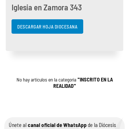
Iglesia en Zamora 343
COMPLIANCE
PASTORAL SAMARITANA
IMÁGENES
DOCTRINA DE LA IGLESIA
CENTROS SOCIALES
VÍDEOS
DESCARGAR HOJA DIOCESANA
PORTAL DE TRANSPARENCIA
APOSTOLADO SEGLAR
AUDIOS
RENDICIÓN CUENTAS ENTIDADES RELIGIOSAS
VIDA CONSAGRADA
PREGUNTAS FRECUENTES
No hay artículos en la categoría
"INSCRITO EN LA
REALIDAD"
Únete al
canal oficial de WhatsApp
de la Diócesis