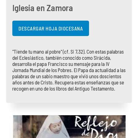
Iglesia en Zamora
COMPLIANCE
PASTORAL SAMARITANA
IMÁGENES
DOCTRINA DE LA IGLESIA
CENTROS SOCIALES
VÍDEOS
DESCARGAR HOJA DIOCESANA
PORTAL DE TRANSPARENCIA
APOSTOLADO SEGLAR
AUDIOS
"Tiende tu mano al pobre" (cf. Si 7,32). Con estas palabras
del Eclesiástico, también conocido como Sirácida,
RENDICIÓN CUENTAS ENTIDADES RELIGIOSAS
VIDA CONSAGRADA
desarrolla el papa Francisco su mensaje para la IV
Jornada Mundial de los Pobres. El Papa da actualidad a las
PREGUNTAS FRECUENTES
palabras de un sabio maestro que vivió unos doscientos
años antes de Cristo. Recupera estas enseñanzas que se
recogen en uno de los libros del Antiguo Testamento.