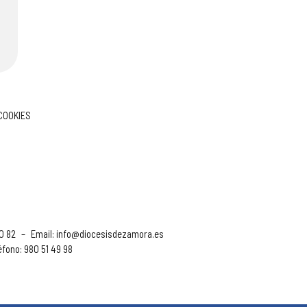
 COOKIES
90 82
–
Email:
info@diocesisdezamora.es
éfono: 980 51 49 98