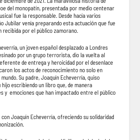
de diciembre de 2021. La maravillosa historia de
éroe del monopatín, presentada por medio centenar
sical fue la responsable. Desde hacía varios
ño Jubilar venía preparando esta actuación que fue
 recibida por el público zamorano.
heverría, un joven español desplazado a Londres
sinado por un grupo terrorista, dio la vuelta al
referente de entrega y heroicidad por el desenlace
icaron los actos de reconocimiento no solo en
l mundo. Su padre, Joaquín Echeverría, quiso
hijo escribiendo un libro que, de manera
jes y emociones que han impactado entre el público
 con Joaquín Echeverría, ofreciendo su solidaridad
anonización.