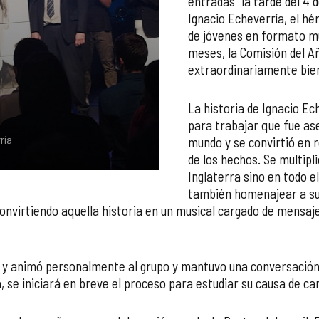
entradas" la tarde del 4 
Ignacio Echeverría, el h
de jóvenes en formato mu
meses, la Comisión del A
extraordinariamente bien
La historia de Ignacio Ec
para trabajar que fue ase
ría
mundo y se convirtió en 
de los hechos. Se multipl
Inglaterra sino en todo e
también homenajear a su 
convirtiendo aquella historia en un musical cargado de mensa
ió y animó personalmente al grupo y mantuvo una conversación
a, se iniciará en breve el proceso para estudiar su causa de c